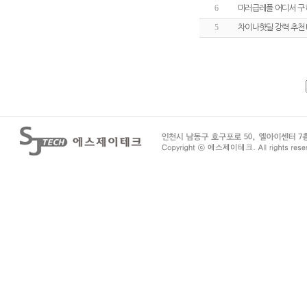
6
미러급레플 어디서 구
5
차이나핫딜 강력 추천!