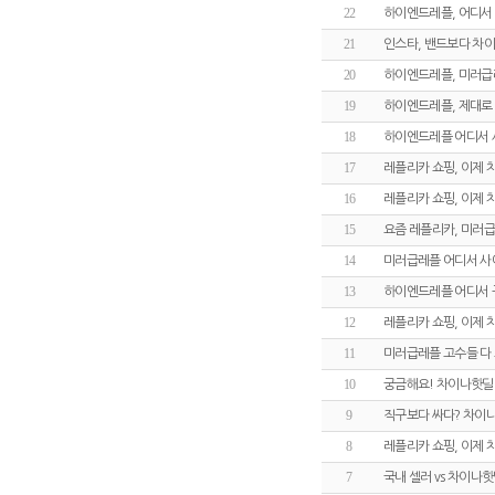
22
하이엔드레플, 어디서
21
인스타, 밴드보다 차
20
하이엔드레플, 미러급
19
하이엔드레플, 제대로 
18
하이엔드레플 어디서 
17
레플리카 쇼핑, 이제
16
레플리카 쇼핑, 이제
15
요즘 레플리카, 미러급
14
미러급레플 어디서 사
13
하이엔드레플 어디서 
12
레플리카 쇼핑, 이제
11
미러급레플 고수들 다
10
궁금해요! 차이나핫딜
9
직구보다 싸다? 차이
8
레플리카 쇼핑, 이제
7
국내 셀러 vs 차이나