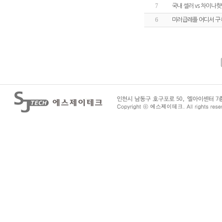
7
국내 셀러 vs 차이나
6
미러급레플 어디서 구