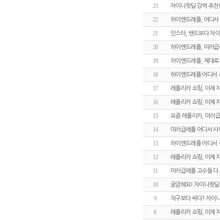
23
차이나핫딜 강력 추천!
22
하이엔드레플, 어디서
21
인스타, 밴드보다 차
20
하이엔드레플, 미러급
19
하이엔드레플, 제대로 
18
하이엔드레플 어디서 
17
레플리카 쇼핑, 이제
16
레플리카 쇼핑, 이제
15
요즘 레플리카, 미러급
14
미러급레플 어디서 사
13
하이엔드레플 어디서 
12
레플리카 쇼핑, 이제
11
미러급레플 고수들 다
10
궁금해요! 차이나핫딜
9
직구보다 싸다? 차이
8
레플리카 쇼핑, 이제