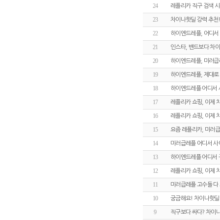
24
레플리카 직구 검색 
23
차이나핫딜 강력 추천!
22
하이엔드레플, 어디서
21
인스타, 밴드보다 차
20
하이엔드레플, 미러급
19
하이엔드레플, 제대로 
18
하이엔드레플 어디서 
17
레플리카 쇼핑, 이제
16
레플리카 쇼핑, 이제
15
요즘 레플리카, 미러급
14
미러급레플 어디서 사
13
하이엔드레플 어디서 
12
레플리카 쇼핑, 이제
11
미러급레플 고수들 다
10
궁금해요! 차이나핫딜
9
직구보다 싸다? 차이