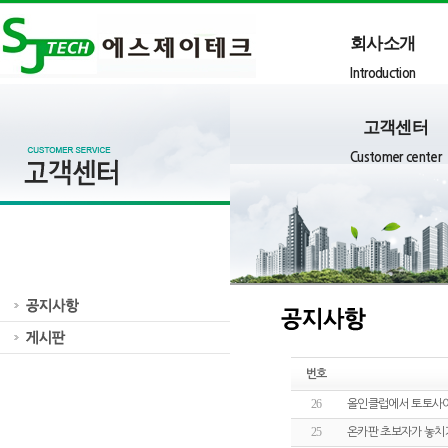
회사소개
Introduction
고객센터
Customer center
번호
26
올인클럽에서 토토사이
25
온카판 초보자가 놓치