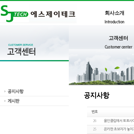
회사소개
Introduction
고객센터
Customer center
번호
26
올인클럽에서 토토사이
25
온카판 초보자가 놓치