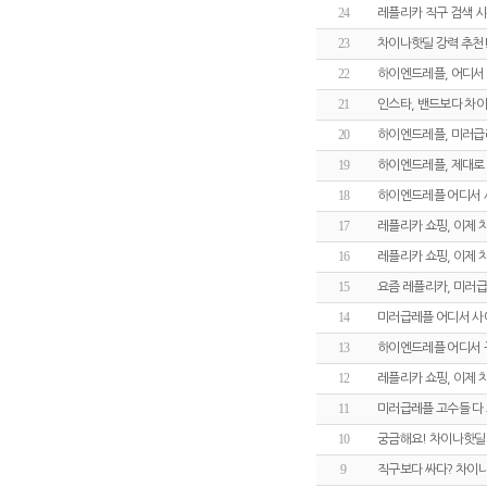
24
레플리카 직구 검색 
23
차이나핫딜 강력 추천!
22
하이엔드레플, 어디서
21
인스타, 밴드보다 차
20
하이엔드레플, 미러급
19
하이엔드레플, 제대로 
18
하이엔드레플 어디서 
17
레플리카 쇼핑, 이제
16
레플리카 쇼핑, 이제
15
요즘 레플리카, 미러급
14
미러급레플 어디서 사
13
하이엔드레플 어디서 
12
레플리카 쇼핑, 이제
11
미러급레플 고수들 다
10
궁금해요! 차이나핫딜
9
직구보다 싸다? 차이